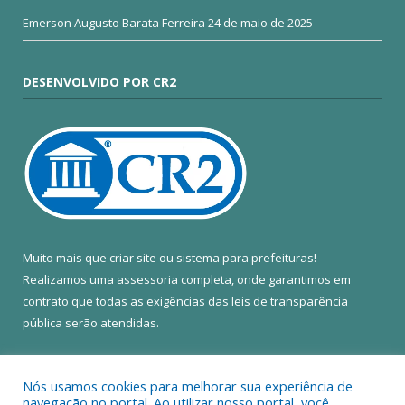
Emerson Augusto Barata Ferreira
24 de maio de 2025
DESENVOLVIDO POR CR2
Muito mais que
criar site
ou
sistema para prefeituras
!
Realizamos uma
assessoria
completa, onde garantimos em
contrato que todas as exigências das
leis de transparência
pública
serão atendidas.
Conheça o
PNTP
e o
Radar da Transparência Pública
Nós usamos cookies para melhorar sua experiência de
navegação no portal. Ao utilizar nosso portal, você