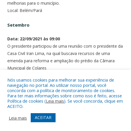
melhorias para o município.
Local: Belém/Pará
Setembro
Data: 22/09/2021 às 09:00
O presidente participou de uma reunião com o presidente da
Casa Civil Iran Lima, na qual buscava recursos de uma
emenda para reforma e ampliação do prédio da Câmara
Municipal de Colares
Local: Belém/Pará
Nós usamos cookies para melhorar sua experiência de
navegação no portal. Ao utilizar nosso portal, você
Data: 14/09/2021 às 08:00
concorda com a política de monitoramento de cookies.
Para ter mais informações sobre como isso é feito, acesse
O presidente da Câmara Municipal de Colares, Wladimir
Política de cookies (
Leia mais
). Se você concorda, clique em
Conceição Costa, compareceu juntamente com a prefeita
ACEITO.
municipal em uma reunião na presença do governador
ACEITAR
Leia mais
Helder Barbalho na Casa Civil do Estado do Pará
Local: Belém/Pará