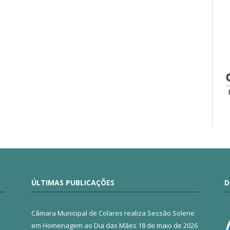
ÚLTIMAS PUBLICAÇÕES
D
Câmara Municipal de Colares realiza Sessão Solene
em Homenagem ao Dia das Mães
18 de maio de 2026