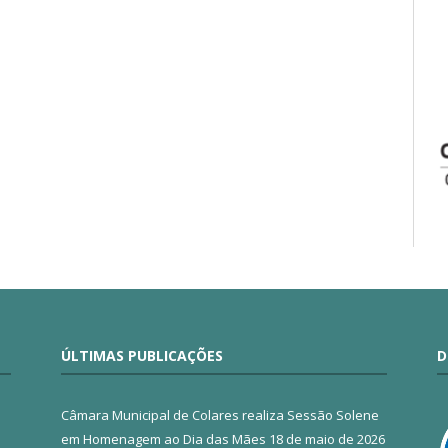
ÚLTIMAS PUBLICAÇÕES
D
Câmara Municipal de Colares realiza Sessão Solene
em Homenagem ao Dia das Mães
18 de maio de 2026