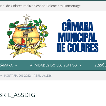
Câmara Municipal de Colares realiza Sessão Solene em Homenagem ao Dia das Mães
CÂMARA
ATIVIDADES DO LEGISLATIVO
SESSÕ
»
PORTARIA 006.2022 – ABRIL_AssDig
BRIL_ASSDIG