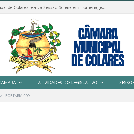
Câmara Municipal de Colares realiza Sessão Solene em Homenagem ao Dia das Mães
CÂMARA
ATIVIDADES DO LEGISLATIVO
SESSÕ
»
PORTARIA 009