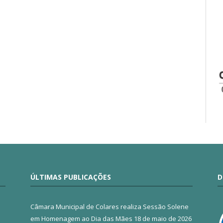
ÚLTIMAS PUBLICAÇÕES
D
Câmara Municipal de Colares realiza Sessão Solene
em Homenagem ao Dia das Mães
18 de maio de 2026