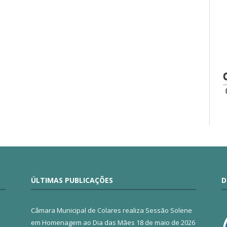
ÚLTIMAS PUBLICAÇÕES
D
Câmara Municipal de Colares realiza Sessão Solene
em Homenagem ao Dia das Mães
18 de maio de 2026