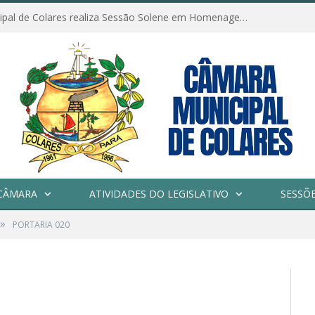
Câmara Municipal de Colares realiza Sessão Solene em Homenagem ao Dia das Mães
CÂMARA
ATIVIDADES DO LEGISLATIVO
SESSÕ
»
PORTARIA 020