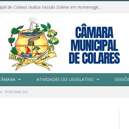
Câmara Municipal de Colares realiza Sessão Solene em Homenagem ao Dia das Mães
CÂMARA
ATIVIDADES DO LEGISLATIVO
SESSÕ
»
PORTARIA 031