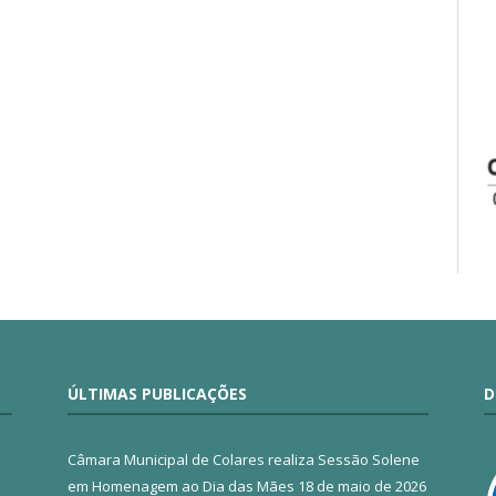
ÚLTIMAS PUBLICAÇÕES
D
Câmara Municipal de Colares realiza Sessão Solene
em Homenagem ao Dia das Mães
18 de maio de 2026