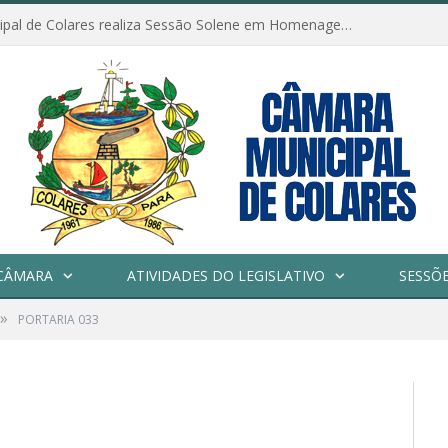
Câmara Municipal de Colares realiza Sessão Solene em Homenagem ao Dia das Mães
CÂMARA
ATIVIDADES DO LEGISLATIVO
SESSÕ
»
PORTARIA 033