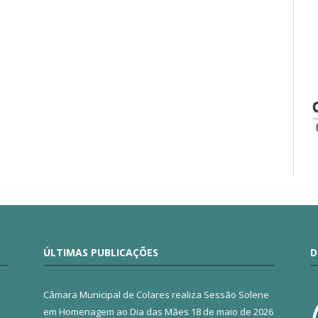
ÚLTIMAS PUBLICAÇÕES
D
Câmara Municipal de Colares realiza Sessão Solene
em Homenagem ao Dia das Mães
18 de maio de 2026