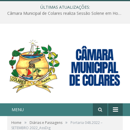
ÚLTIMAS ATUALIZAÇÕES:
Câmara Municipal de Colares realiza Sessão Solene em Homenagem ao Dia das Mães
MENU
»
»
Home
Diárias e Passagens
Portaria 048.2022 –
SETEMBRO 2022_AssDig