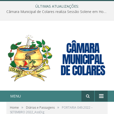
ÚLTIMAS ATUALIZAÇÕES:
Câmara Municipal de Colares realiza Sessão Solene em Homenagem ao Dia das Mães
MENU
»
»
Home
Diárias e Passagens
PORTARIA 049.2022 –
SETEMBRO 2022_AssDig