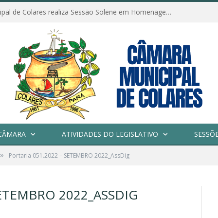
Câmara Municipal de Colares realiza Sessão Solene em Homenagem ao Dia das Mães
CÂMARA
ATIVIDADES DO LEGISLATIVO
SESSÕ
»
Portaria 051.2022 – SETEMBRO 2022_AssDig
SETEMBRO 2022_ASSDIG