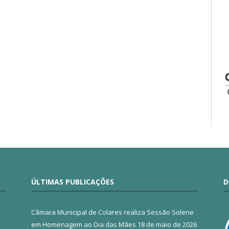
ÚLTIMAS PUBLICAÇÕES
D
Câmara Municipal de Colares realiza Sessão Solene
em Homenagem ao Dia das Mães
18 de maio de 2026