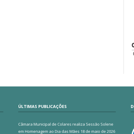
ÚLTIMAS PUBLICAÇÕES
D
Câmara Municipal de Colares realiza Sessão Solene
em Homenagem ao Dia das Mães
18 de maio de 2026