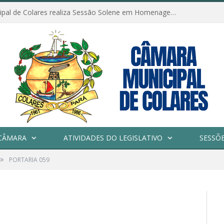
Câmara Municipal de Colares realiza Sessão Solene em Homenagem ao Dia das Mães
CÂMARA
ATIVIDADES DO LEGISLATIVO
SESSÕ
»
PORTARIA 059