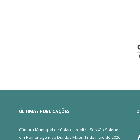
ÚLTIMAS PUBLICAÇÕES
D
Câmara Municipal de Colares realiza Sessão Solene
em Homenagem ao Dia das Mães
18 de maio de 2026