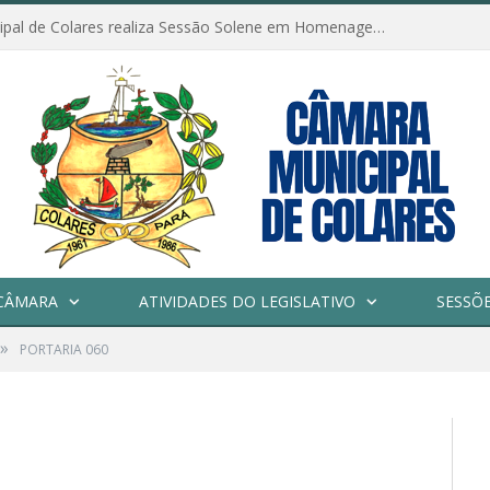
Câmara Municipal de Colares realiza Sessão Solene em Homenagem ao Dia das Mães
CÂMARA
ATIVIDADES DO LEGISLATIVO
SESSÕ
»
PORTARIA 060