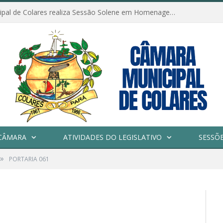
Câmara Municipal de Colares realiza Sessão Solene em Homenagem ao Dia das Mães
CÂMARA
ATIVIDADES DO LEGISLATIVO
SESSÕ
»
PORTARIA 061