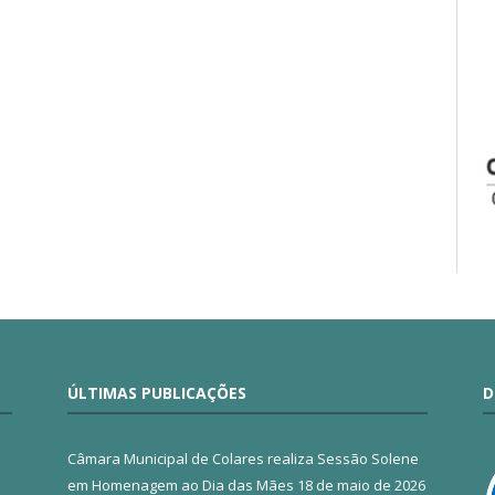
ÚLTIMAS PUBLICAÇÕES
D
Câmara Municipal de Colares realiza Sessão Solene
em Homenagem ao Dia das Mães
18 de maio de 2026