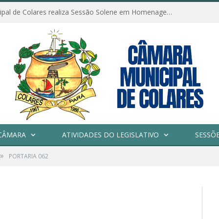
Câmara Municipal de Colares realiza Sessão Solene em Homenagem ao Dia das Mães
CÂMARA
ATIVIDADES DO LEGISLATIVO
SESSÕ
»
PORTARIA 062