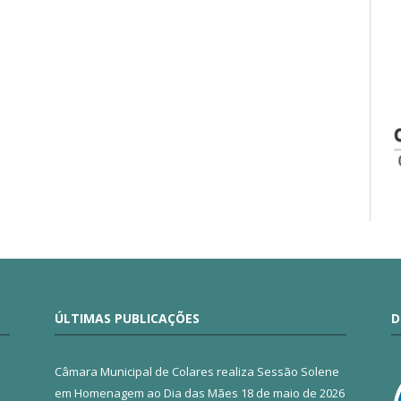
ÚLTIMAS PUBLICAÇÕES
D
Câmara Municipal de Colares realiza Sessão Solene
em Homenagem ao Dia das Mães
18 de maio de 2026