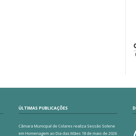
ÚLTIMAS PUBLICAÇÕES
D
Câmara Municipal de Colares realiza Sessão Solene
em Homenagem ao Dia das Mães
18 de maio de 2026