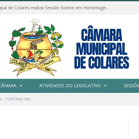
Câmara Municipal de Colares realiza Sessão Solene em Homenagem ao Dia das Mães
CÂMARA
ATIVIDADES DO LEGISLATIVO
SESSÕ
»
PORTARIA 064