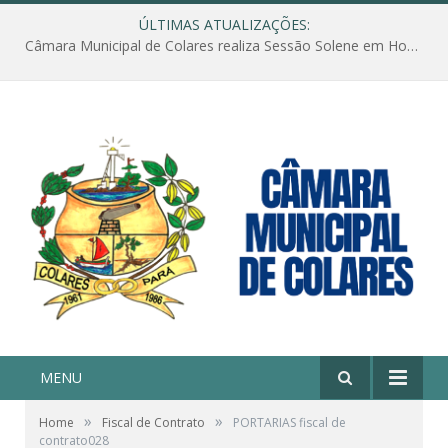
ÚLTIMAS ATUALIZAÇÕES:
Câmara Municipal de Colares realiza Sessão Solene em Homenagem ao Dia das Mães
MENU
»
»
Home
Fiscal de Contrato
PORTARIAS fiscal de
contrato028