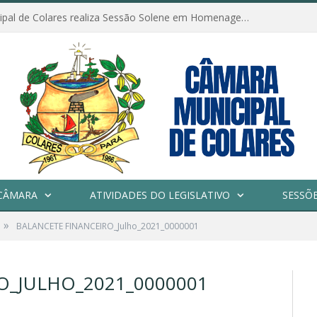
Câmara Municipal de Colares realiza Sessão Solene em Homenagem ao Dia das Mães
CÂMARA
ATIVIDADES DO LEGISLATIVO
SESSÕ
»
BALANCETE FINANCEIRO_Julho_2021_0000001
O_JULHO_2021_0000001