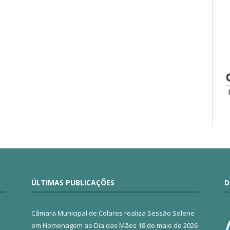
ÚLTIMAS PUBLICAÇÕES
D
Câmara Municipal de Colares realiza Sessão Solene
em Homenagem ao Dia das Mães
18 de maio de 2026