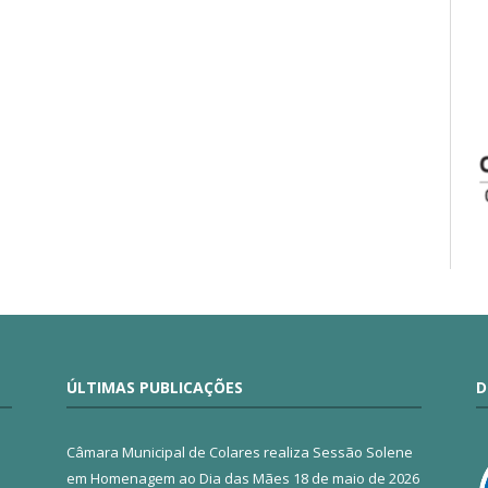
ÚLTIMAS PUBLICAÇÕES
D
Câmara Municipal de Colares realiza Sessão Solene
em Homenagem ao Dia das Mães
18 de maio de 2026