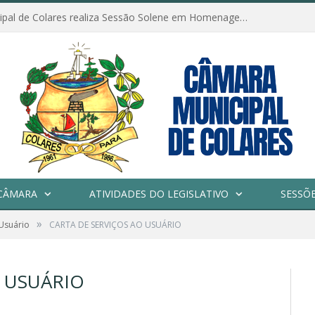
Câmara Municipal de Colares realiza Sessão Solene em Homenagem ao Dia das Mães
CÂMARA
ATIVIDADES DO LEGISLATIVO
SESSÕ
»
 Usuário
CARTA DE SERVIÇOS AO USUÁRIO
O USUÁRIO