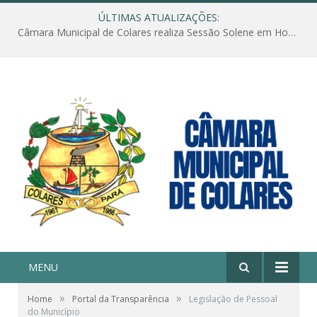
ÚLTIMAS ATUALIZAÇÕES:
Câmara Municipal de Colares realiza Sessão Solene em Homenagem ao Dia das Mães
MENU
»
»
Home
Portal da Transparência
Legislação de Pessoal
do Município