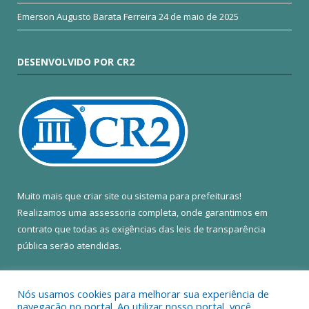
Emerson Augusto Barata Ferreira
24 de maio de 2025
DESENVOLVIDO POR CR2
Muito mais que
criar site
ou
sistema para prefeituras
!
Realizamos uma
assessoria
completa, onde garantimos em
contrato que todas as exigências das
leis de transparência
pública
serão atendidas.
Conheça o
PNTP
e o
Radar da Transparência Pública
Nós usamos cookies para melhorar sua experiência de
navegação no portal. Ao utilizar nosso portal, você