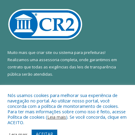
Muito mais que
criar site
ou
sistema para prefeituras
!
Realizamos uma
assessoria
completa, onde garantimos em
contrato que todas as exigências das
leis de transparência
pública
serão atendidas.
Conheça o
PNTP
e o
Radar da Transparência Pública
Nós usamos cookies para melhorar sua experiência de
navegação no portal. Ao utilizar nosso portal, você
concorda com a política de monitoramento de cookies.
Para ter mais informações sobre como isso é feito, acesse
Política de cookies (
Leia mais
). Se você concorda, clique em
Todos os direitos reservados a Câmara Municipal de Colares.
ACEITO.
Mapa do Site
Acessar Área Administrativa
ACEITAR
Leia mais