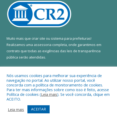
Muito mais que
criar site
ou
sistema para prefeituras
!
Realizamos uma
assessoria
completa, onde garantimos em
contrato que todas as exigências das
leis de transparência
pública
serão atendidas.
Conheça o
PNTP
e o
Radar da Transparência Pública
Nós usamos cookies para melhorar sua experiência de
navegação no portal. Ao utilizar nosso portal, você
concorda com a política de monitoramento de cookies.
Para ter mais informações sobre como isso é feito, acesse
Política de cookies (
Leia mais
). Se você concorda, clique em
Todos os direitos reservados a Câmara Municipal de Colares.
ACEITO.
Mapa do Site
Acessar Área Administrativa
ACEITAR
Leia mais
Acessar Webmail