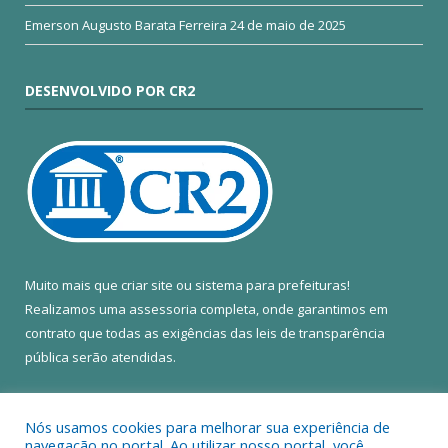
Emerson Augusto Barata Ferreira
24 de maio de 2025
DESENVOLVIDO POR CR2
Muito mais que
criar site
ou
sistema para prefeituras
!
Realizamos uma
assessoria
completa, onde garantimos em
contrato que todas as exigências das
leis de transparência
pública
serão atendidas.
Conheça o
PNTP
e o
Radar da Transparência Pública
Nós usamos cookies para melhorar sua experiência de
navegação no portal. Ao utilizar nosso portal, você