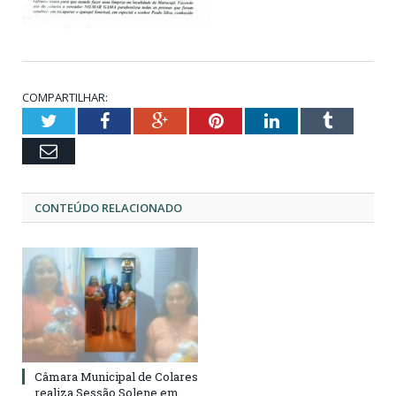
COMPARTILHAR:
Twitter
Facebook
Google+
Pinterest
LinkedIn
Tumblr
Email
CONTEÚDO RELACIONADO
Câmara Municipal de Colares
realiza Sessão Solene em