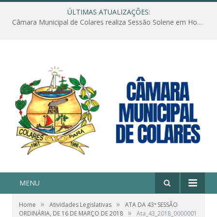
ÚLTIMAS ATUALIZAÇÕES:
Câmara Municipal de Colares realiza Sessão Solene em Homenagem ao Dia das Mães
MENU
»
»
Home
Atividades Legislativas
ATA DA 43ª SESSÃO
»
ORDINÁRIA, DE 16 DE MARÇO DE 2018
Ata_43_2018_0000001