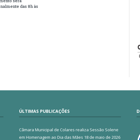
mento será
nalmente das 8h às
ÚLTIMAS PUBLICAÇÕES
D
Câmara Municipal de Colares realiza Sessão Solene
em Homenagem ao Dia das Mães
18 de maio de 2026