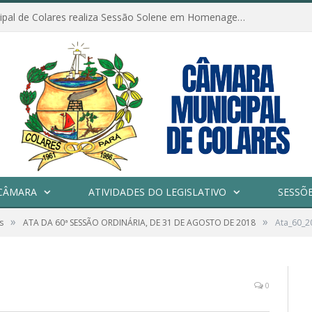
Câmara Municipal de Colares realiza Sessão Solene em Homenagem ao Dia das Mães
CÂMARA
ATIVIDADES DO LEGISLATIVO
SESSÕ
»
»
s
ATA DA 60ª SESSÃO ORDINÁRIA, DE 31 DE AGOSTO DE 2018
Ata_60_2
0