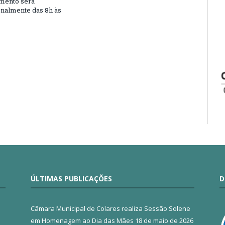
mento será
nalmente das 8h às
ÚLTIMAS PUBLICAÇÕES
D
Câmara Municipal de Colares realiza Sessão Solene
em Homenagem ao Dia das Mães
18 de maio de 2026