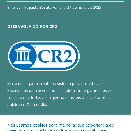
Emerson Augusto Barata Ferreira
24 de maio de 2025
DESENVOLVIDO POR CR2
Muito mais que
criar site
ou
sistema para prefeituras
!
Realizamos uma
assessoria
completa, onde garantimos em
contrato que todas as exigências das
leis de transparência
pública
serão atendidas.
Conheça o
PNTP
e o
Radar da Transparência Pública
Nós usamos cookies para melhorar sua experiência de
navegação no portal. Ao utilizar nosso portal, você