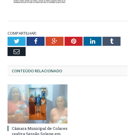
COMPARTILHAR:
Twitter
Facebook
Google+
Pinterest
LinkedIn
Tumblr
Email
CONTEÚDO RELACIONADO
Câmara Municipal de Colares
realiza Sessão Solene em