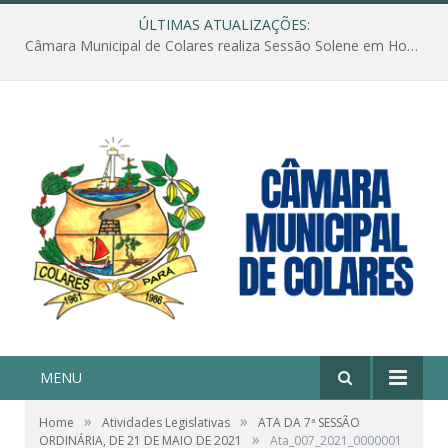
ÚLTIMAS ATUALIZAÇÕES:
Câmara Municipal de Colares realiza Sessão Solene em Homenagem ao Dia das Mães
MENU
»
»
Home
Atividades Legislativas
ATA DA 7ª SESSÃO
»
ORDINÁRIA, DE 21 DE MAIO DE 2021
Ata_007_2021_0000001