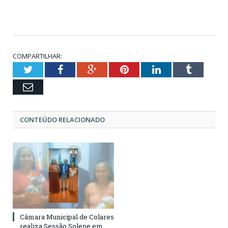
COMPARTILHAR:
Twitter
Facebook
Google+
Pinterest
LinkedIn
Tumblr
Email
CONTEÚDO RELACIONADO
Câmara Municipal de Colares
realiza Sessão Solene em