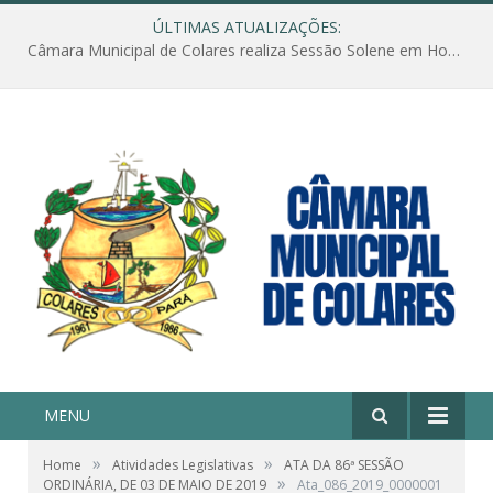
ÚLTIMAS ATUALIZAÇÕES:
Câmara Municipal de Colares realiza Sessão Solene em Homenagem ao Dia das Mães
MENU
»
»
Home
Atividades Legislativas
ATA DA 86ª SESSÃO
»
ORDINÁRIA, DE 03 DE MAIO DE 2019
Ata_086_2019_0000001