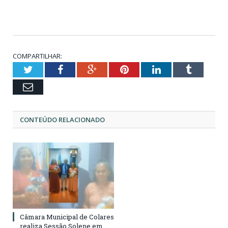
COMPARTILHAR:
Twitter
Facebook
Google+
Pinterest
LinkedIn
Tumblr
Email
CONTEÚDO RELACIONADO
Câmara Municipal de Colares
realiza Sessão Solene em