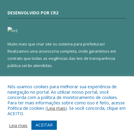
DESENVOLVIDO POR CR2
Muito mais que
criar site
ou
sistema para prefeituras
!
Realizamos uma
assessoria
completa, onde garantimos em
contrato que todas as exigências das
leis de transparência
pública
serão atendidas.
Conheça o
PNTP
e o
Radar da Transparência Pública
Nós usamos cookies para melhorar sua experiência de
navegação no portal. Ao utilizar nosso portal, você
concorda com a política de monitoramento de cookies.
Para ter mais informações sobre como isso é feito, acesse
Política de cookies (
Leia mais
). Se você concorda, clique em
Todos os direitos reservados a Câmara Municipal de Colares.
ACEITO.
Mapa do Site
Acessar Área Administrativa
ACEITAR
Leia mais
Acessar Webmail