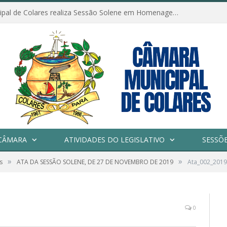
Câmara Municipal de Colares realiza Sessão Solene em Homenagem ao Dia das Mães
CÂMARA
ATIVIDADES DO LEGISLATIVO
SESSÕ
»
»
s
ATA DA SESSÃO SOLENE, DE 27 DE NOVEMBRO DE 2019
Ata_002_201
0