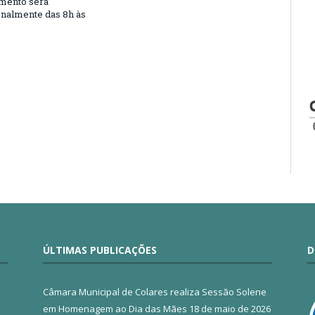
mento será
nalmente das 8h às
ÚLTIMAS PUBLICAÇÕES
D
Câmara Municipal de Colares realiza Sessão Solene
em Homenagem ao Dia das Mães
18 de maio de 2026