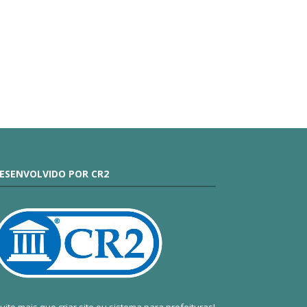
ESENVOLVIDO POR CR2
uito mais que
criar site
ou
sistema para prefeituras
!