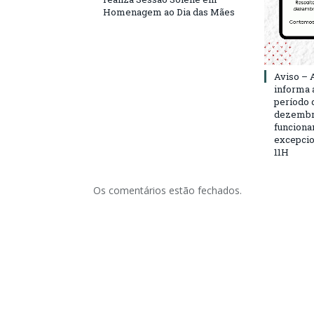
Homenagem ao Dia das Mães
Aviso – 
informa 
período d
dezembro
funciona
excepcio
11H
Os comentários estão fechados.