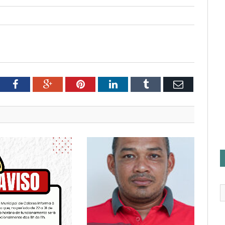
tter
Facebook
Google+
Pinterest
LinkedIn
Tumblr
Email