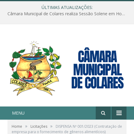
ÚLTIMAS ATUALIZAÇÕES:
Câmara Municipal de Colares realiza Sessão Solene em Homenagem ao Dia das Mães
MENU
»
»
Home
Licitações
DISPENSA Nº 001/2023 (Contratação de
empresa para o fornecimento de gêneros alimentícios)