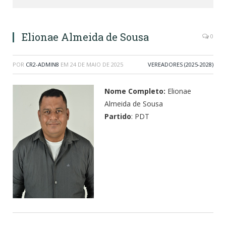
Elionae Almeida de Sousa
0
POR
CR2-ADMIN8
EM
24 DE MAIO DE 2025
VEREADORES (2025-2028)
Nome Completo:
Elionae
Almeida de Sousa
Partido
: PDT