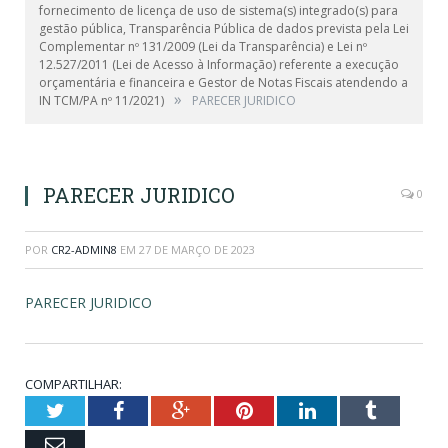
fornecimento de licença de uso de sistema(s) integrado(s) para
gestão pública, Transparência Pública de dados prevista pela Lei
Complementar nº 131/2009 (Lei da Transparência) e Lei nº
12.527/2011 (Lei de Acesso à Informação) referente a execução
orçamentária e financeira e Gestor de Notas Fiscais atendendo a
»
IN TCM/PA nº 11/2021)
PARECER JURIDICO
PARECER JURIDICO
0
POR
CR2-ADMIN8
EM
27 DE MARÇO DE 2023
PARECER JURIDICO
COMPARTILHAR:
Twitter
Facebook
Google+
Pinterest
LinkedIn
Tumblr
Email