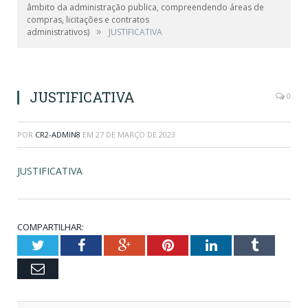
âmbito da administração publica, compreendendo áreas de
compras, licitações e contratos
»
administrativos)
JUSTIFICATIVA
JUSTIFICATIVA
0
POR
CR2-ADMIN8
EM
27 DE MARÇO DE 2023
JUSTIFICATIVA
COMPARTILHAR:
Twitter
Facebook
Google+
Pinterest
LinkedIn
Tumblr
Email