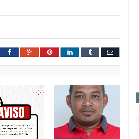
tter
Facebook
Google+
Pinterest
LinkedIn
Tumblr
Email