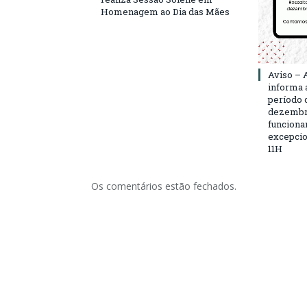
Homenagem ao Dia das Mães
Aviso – 
informa 
período d
dezembro
funciona
excepcio
11H
Os comentários estão fechados.