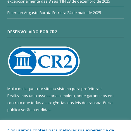
excepcionalmente das 8h às 11H
23 de dezembro de 2025
Emerson Augusto Barata Ferreira
24 de maio de 2025
DESENVOLVIDO POR CR2
Muito mais que
criar site
ou
sistema para prefeituras
!
Realizamos uma
assessoria
completa, onde garantimos em
contrato que todas as exigências das
leis de transparência
pública
serão atendidas.
Conheça o
PNTP
e o
Radar da Transparência Pública
Nós usamos cookies para melhorar sua experiência de