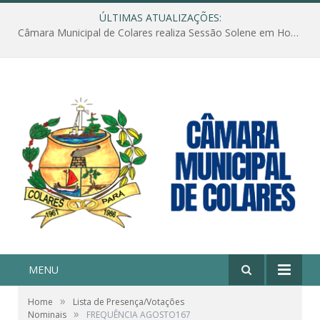
ÚLTIMAS ATUALIZAÇÕES:
Câmara Municipal de Colares realiza Sessão Solene em Homenagem ao Dia das Mães
MENU
»
Home
Lista de Presença/Votações
»
Nominais
FREQUÊNCIA AGOSTO167