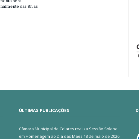
mento será
nalmente das 8h às
ÚLTIMAS PUBLICAÇÕES
D
Câmara Municipal de Colares realiza Sessão Solene
em Homenagem ao Dia das Mães
18 de maio de 2026