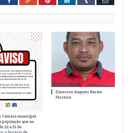
tter
Facebook
Google+
Pinterest
LinkedIn
Tumblr
Email
Emerson Augusto Barata
Ferreira
A Câmara municipal
a população que no
e 22 a 31 de
, o horário de