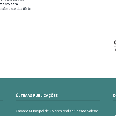
mento será
nalmente das 8h às
ÚLTIMAS PUBLICAÇÕES
D
Câmara Municipal de Colares realiza Sessão Solene