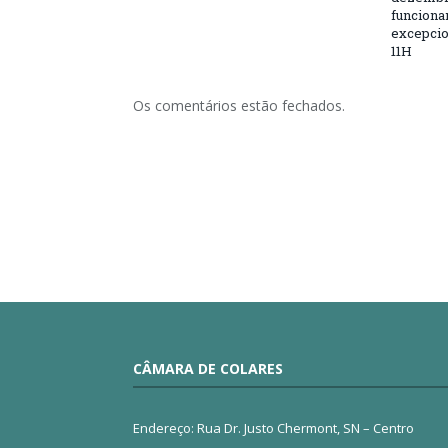
funciona
excepcio
11H
Os comentários estão fechados.
CÂMARA DE COLARES
Endereço: Rua Dr. Justo Chermont, SN – Centro