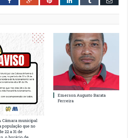
tter
Facebook
Google+
Pinterest
LinkedIn
Tumblr
Email
Emerson Augusto Barata
Ferreira
A Câmara municipal
a população que no
e 22 a 31 de
, o horário de