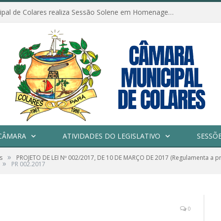
Câmara Municipal de Colares realiza Sessão Solene em Homenagem ao Dia das Mães
CÂMARA
ATIVIDADES DO LEGISLATIVO
SESSÕ
»
s
PROJETO DE LEI Nº 002/2017, DE 10 DE MARÇO DE 2017 (Regulamenta a pr
»
PR 002.2017
0