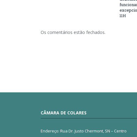
funciona
excepcio
11H
Os comentários estão fechados.
CÂMARA DE COLARES
Endereço: Rua Dr. Justo Chermont, SN – Centro