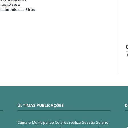
mento será
nalmente das 8h às
ÚLTIMAS PUBLICAÇÕES
D
Câmara Municipal de Colares realiza Sessão Solene