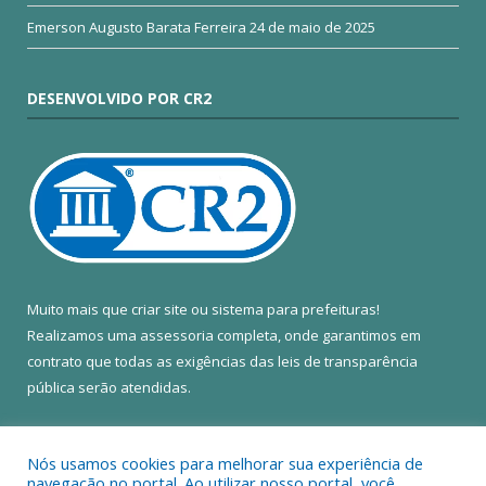
Emerson Augusto Barata Ferreira
24 de maio de 2025
DESENVOLVIDO POR CR2
Muito mais que
criar site
ou
sistema para prefeituras
!
Realizamos uma
assessoria
completa, onde garantimos em
contrato que todas as exigências das
leis de transparência
pública
serão atendidas.
Conheça o
PNTP
e o
Radar da Transparência Pública
Nós usamos cookies para melhorar sua experiência de
navegação no portal. Ao utilizar nosso portal, você