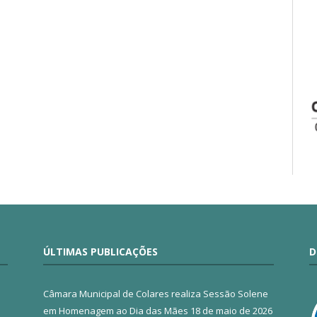
ÚLTIMAS PUBLICAÇÕES
D
Câmara Municipal de Colares realiza Sessão Solene
em Homenagem ao Dia das Mães
18 de maio de 2026