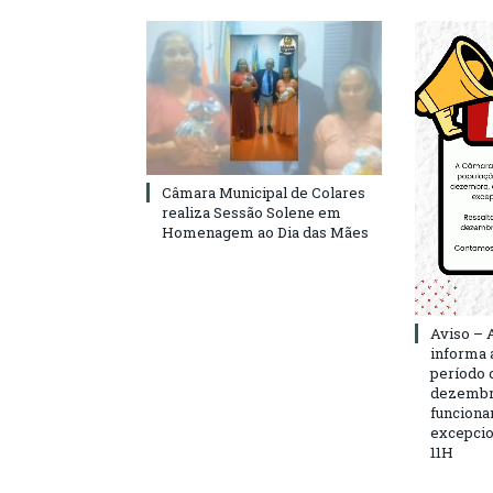
Câmara Municipal de Colares
realiza Sessão Solene em
Homenagem ao Dia das Mães
Aviso – 
informa 
período d
dezembro
funciona
excepcio
11H