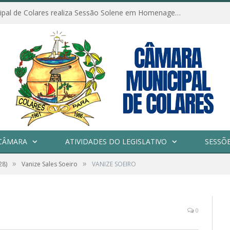
Câmara Municipal de Colares realiza Sessão Solene em Homenagem ao Dia das Mães
CÂMARA
ATIVIDADES DO LEGISLATIVO
SESSÕ
»
»
28)
Vanize Sales Soeiro
VANIZE SOEIRO
0