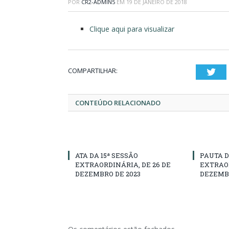
POR
CR2-ADMIN5
EM
19 DE JANEIRO DE 2018
Clique aqui para visualizar
COMPARTILHAR:
Twi
CONTEÚDO RELACIONADO
ATA DA 15ª SESSÃO
PAUTA D
EXTRAORDINÁRIA, DE 26 DE
EXTRAOR
DEZEMBRO DE 2023
DEZEMBR