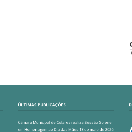
ÚLTIMAS PUBLICAÇÕES
D
Câmara Municipal de Colares realiza Sessão Solene
em Homenagem ao Dia das Mães
18 de maio de 2026