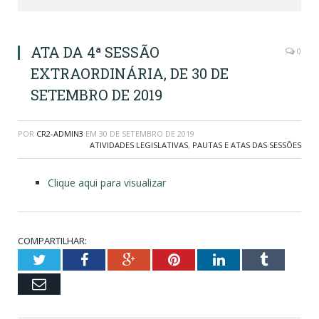
ATA DA 4ª SESSÃO
0
EXTRAORDINÁRIA, DE 30 DE
SETEMBRO DE 2019
POR
CR2-ADMIN3
EM
30 DE SETEMBRO DE 2019
ATIVIDADES LEGISLATIVAS
,
PAUTAS E ATAS DAS SESSÕES
Clique aqui para visualizar
COMPARTILHAR:
Twitter
Facebook
Google+
Pinterest
LinkedIn
Tumblr
Email