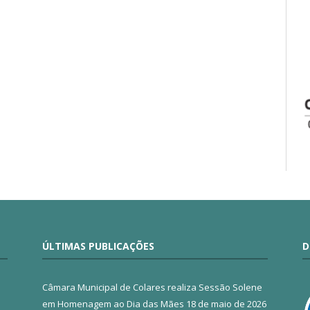
ÚLTIMAS PUBLICAÇÕES
D
Câmara Municipal de Colares realiza Sessão Solene
em Homenagem ao Dia das Mães
18 de maio de 2026