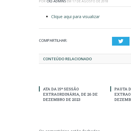
POR
CR2-ADMIN5
EM
17 DE AGOSTO DE 2018
Clique aqui para visualizar
COMPARTILHAR:
Twi
CONTEÚDO RELACIONADO
ATA DA 15ª SESSÃO
PAUTA D
EXTRAORDINÁRIA, DE 26 DE
EXTRAOR
DEZEMBRO DE 2023
DEZEMBR