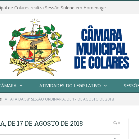
Câmara Municipal de Colares realiza Sessão Solene em Homenagem ao Dia das Mães
CÂMARA
ATIVIDADES DO LEGISLATIVO
SESSÕ
»
s
ATA DA 58ª SESSÃO ORDINÁRIA, DE 17 DE AGOSTO DE 2018
, DE 17 DE AGOSTO DE 2018
0