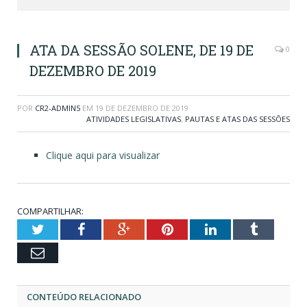
ATA DA SESSÃO SOLENE, DE 19 DE
0
DEZEMBRO DE 2019
POR
CR2-ADMIN5
EM
19 DE DEZEMBRO DE 2019
ATIVIDADES LEGISLATIVAS
,
PAUTAS E ATAS DAS SESSÕES
Clique aqui para visualizar
COMPARTILHAR:
Twitter
Facebook
Google+
Pinterest
LinkedIn
Tumblr
Email
CONTEÚDO RELACIONADO