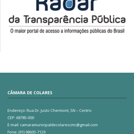
CÂMARA DE COLARES
Endereço: Rua Dr. Justo Chermont, SN – Centro
CEP: 68785-000
E-mail: camaramunicipaldecolarescmc@gmail.com
Fone: (91) 98605-7129